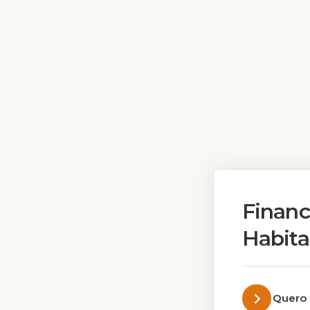
Finan
Habita
Quero 